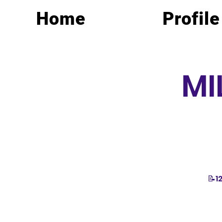
Home
Profile
MI
📝1